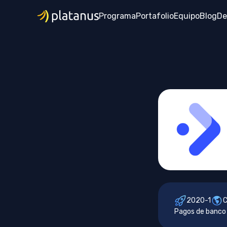
Programa
Portafolio
Equipo
Blog
De
2020-1
C
Pagos de banco 