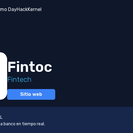
mo Day
Hack
Kernel
Fintoc
Fintech
Sitio web
L
a banco en tiempo real.