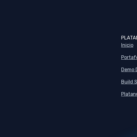
PLATA
Inicio
Portaf
Demo 
Build S
Platan