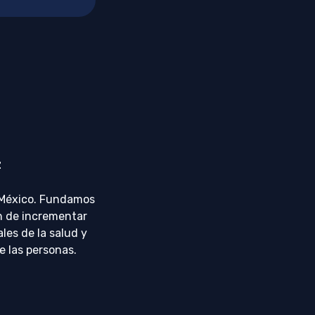
z
 México. Fundamos
ón de incrementar
ales de la salud y
e las personas.