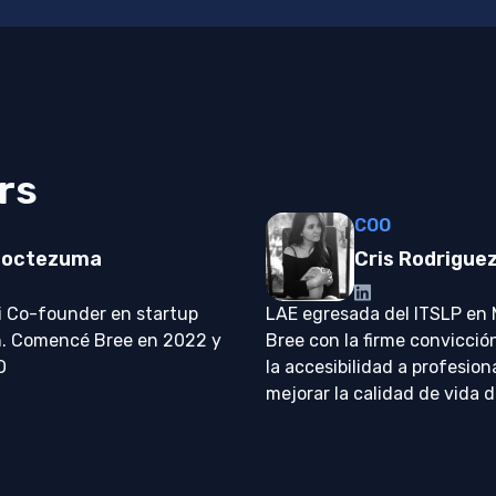
rs
COO
Moctezuma
Cris Rodrigue
i Co-founder en startup
LAE egresada del ITSLP en
h. Comencé Bree en 2022 y
Bree con la firme convicci
O
la accesibilidad a profesion
mejorar la calidad de vida d