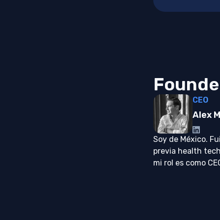
Founde
CEO
Alex 
Soy de México. Fu
previa health tec
mi rol es como CE