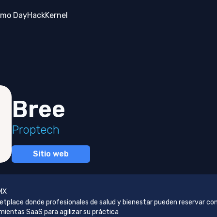
mo Day
Hack
Kernel
Bree
Proptech
Sitio web
MX
etplace donde profesionales de salud y bienestar pueden reservar con
mientas SaaS para agilizar su práctica